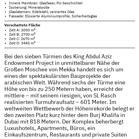
Innere Membran: Glasfaser, PU-beschichtet
Isolierung: Mineralwolle
Glaslaternen: Edelstahl, verziertes Glas
Fassade: Eloxierte Aluminiumprofile, Sicherheitsglas
Verschattete Fläche
2
Zelt A: 2050
m
2
Zelt B: 2700
m
2
Zelt C: 2670
m
2
Zelt D: 3445
m
Bei den sieben Türmen des King Abdul Aziz
Endowment Project in unmittelbarer Nähe der
Großen Moschee von Mekka handelt es sich um
eines der spektakulärsten Bauprojekte der
arabischen Welt. Während sechs der Türme eine
Höhe von bis zu 250 Metern haben, erreicht der
mittlere – mit seinem riesigen, von SL Rasch
realisierten Turmuhraufsatz – 601 Meter. Im
weltweiten Wettbewerb der Höhenrekorde belegt er
den zweiten Platz kurz hinter dem Burj Khalifa in
Dubai mit 818 Metern. Der Komplex beherbergt
Luxushotels, Apartments, Büros, ein
Einkaufszentrum, Restaurants und private Suiten