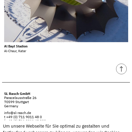
Al Bayt Stadion
Al-Chaur, Katar
SL Rasch GmbH
Paracelsusstraße 26
70599 Stuttgart
Germany
info@sl-rasch.de
t +49 (0) 711 9011 48 0
f +49 (0) 711 9011 48 399
Um unsere Webseite für Sie optimal zu gestalten und
Imprint