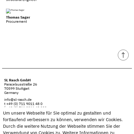
Structural Engineer
Thomas Sager
Procurement
SL Rasch GmbH
Paracelsusstraße 26
70599 Stuttgart
Germany
info@sl-rasch.de
t +49 (0) 711 9011 48 0
f +49 (0) 711 9011 48 399
Um unsere Webseite für Sie optimal zu gestalten und
Imprint
fortlaufend verbessern zu können, verwenden wir Cookies.
Privacy policy
Durch die weitere Nutzung der Webseite stimmen Sie der
Verwendung von Cookies zu. Weitere Informationen zu