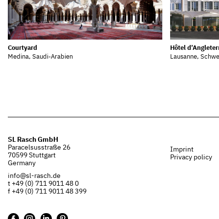
Courtyard
Hôtel d’Angleter
Medina, Saudi-Arabien
Lausanne, Schwe
SL Rasch GmbH
Paracelsusstraße 26
Imprint
70599 Stuttgart
Privacy policy
Germany
info@sl-rasch.de
t +49 (0) 711 9011 48 0
f +49 (0) 711 9011 48 399