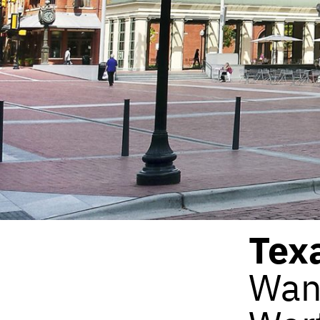
Tex
Wan