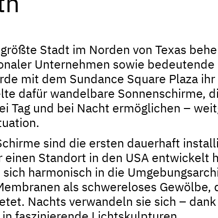
th
tgrößte Stadt im Norden von Texas beher
tionaler Unternehmen sowie bedeutend
de mit dem Sundance Square Plaza ihr 
lte dafür wandelbare Sonnenschirme, di
i Tag und bei Nacht ermöglichen – weit
tuation.
Schirme sind die ersten dauerhaft install
 einen Standort in den USA entwickelt ha
e sich harmonisch in die Umgebungsarchi
embranen als schwereloses Gewölbe, da
etet. Nachts verwandeln sie sich – dan
 in faszinierende Lichtskulpturen.