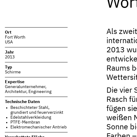
Wor
Als zwei
Ort
Fort Worth
interna
USA
2013 wur
Jahr
2013
entwicke
Raums be
Typ
Schirme
Wettersi
Expertise
Generalunternehmer
,
Die vier 
Architektur
,
Engineering
Rasch für
Technische Daten
fügen si
Beschichteter Stahl,
grundiert und feuerverzinkt
weißen M
Edelstahlverkleidung
PTFE-Membran
Sonne bi
Elektromechanischer Antrieb
Farben –