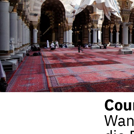
Cou
Wan