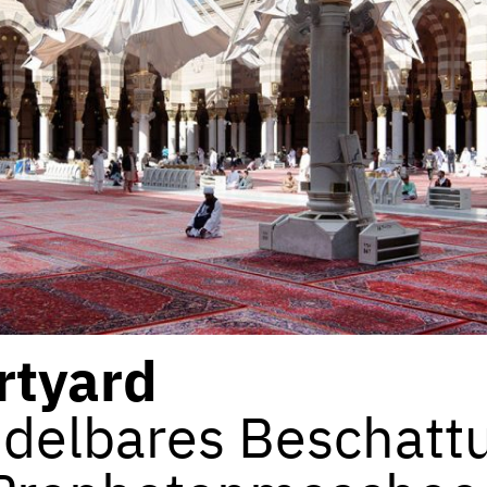
rtyard
delbares Beschattu