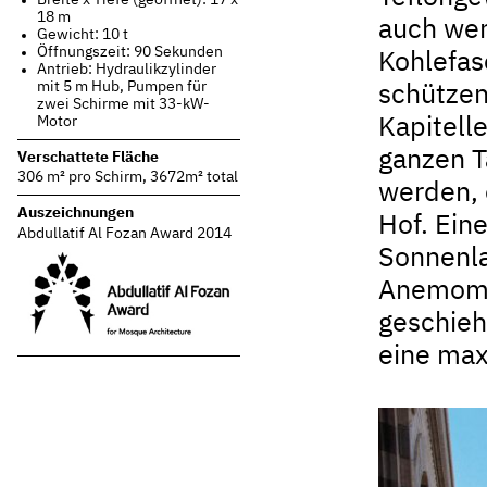
18 m
auch wen
Gewicht: 10 t
Öffnungszeit: 90 Sekunden
Kohlefas
Antrieb: Hydraulikzylinder
mit 5 m Hub, Pumpen für
schützen
zwei Schirme mit 33-kW-
Motor
Kapitell
ganzen T
Verschattete Fläche
306 m² pro Schirm, 3672m² total
werden, 
Auszeichnungen
Hof. Ein
Abdullatif Al Fozan Award 2014
Sonnenla
Anemomet
geschieh
eine max