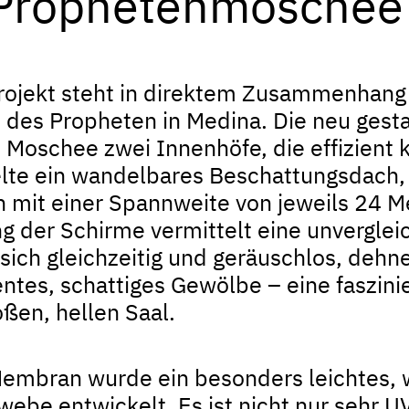
 Prophetenmoschee 
rojekt steht in direktem Zusammenhang 
des Propheten in Medina. Die neu ges
n Moschee zwei Innenhöfe, die effizient
lte ein wandelbares Beschattungsdach,
 mit einer Spannweite von jeweils 24 M
ng der Schirme vermittelt eine unvergleic
sich gleichzeitig und geräuschlos, dehne
entes, schattiges Gewölbe – eine faszin
oßen, hellen Saal.
Membran wurde ein besonders leichtes, 
webe entwickelt. Es ist nicht nur sehr U