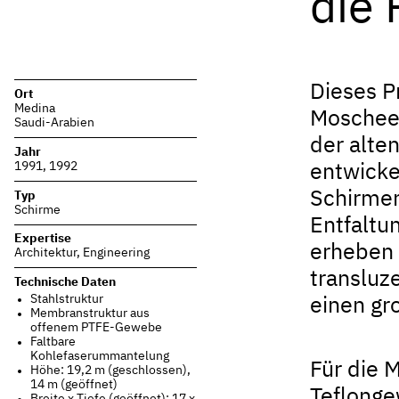
die
Dieses P
Ort
Medina
Moschee 
Saudi-Arabien
der alte
Jahr
1991, 1992
entwicke
Schirmen
Typ
Schirme
Entfaltu
Expertise
erheben 
Architektur
,
Engineering
transluz
Technische Daten
Stahlstruktur
einen gr
Membranstruktur aus
offenem PTFE-Gewebe
Faltbare
Kohlefaserummantelung
Für die 
Höhe: 19,2 m (geschlossen),
14 m (geöffnet)
Teflonge
Breite x Tiefe (geöffnet): 17 x