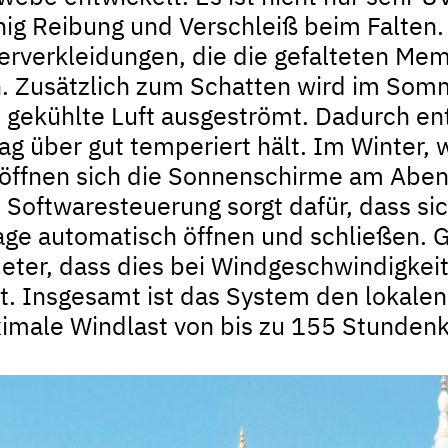
ig Reibung und Verschleiß beim Falten
erverkleidungen, die die gefalteten Me
. Zusätzlich zum Schatten wird im Som
e gekühlte Luft ausgeströmt. Dadurch ent
ag über gut temperiert hält. Im Winter,
öffnen sich die Sonnenschirme am Aben
e Softwaresteuerung sorgt dafür, dass s
ge automatisch öffnen und schließen. Gl
er, dass dies bei Windgeschwindigkei
t. Insgesamt ist das System den lokale
imale Windlast von bis zu 155 Stundenk