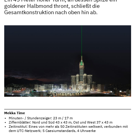
goldener Halbmond thront, schließt die
Gesamtkonstruktion nach oben hin ab.
Mekka Time
Minuten- / Stundenzeiger: 23 m / 17 m
Ziffernblätter: Nord und Süd 43 x 43 m, Ost und West 37 x 43 m
Zeitinstitut: Eines von mehr als 50 Zeitinstituten weltweit, verbunden mit
dem UTC-Netzwerk; 5 Caesiumstandards, 4 Uhrwerke