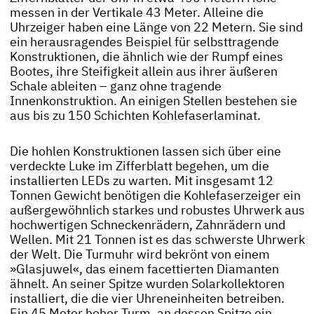
messen in der Vertikale 43 Meter. Alleine die
Uhrzeiger haben eine Länge von 22 Metern. Sie sind
ein herausragendes Beispiel für selbsttragende
Konstruktionen, die ähnlich wie der Rumpf eines
Bootes, ihre Steifigkeit allein aus ihrer äußeren
Schale ableiten – ganz ohne tragende
Innenkonstruktion. An einigen Stellen bestehen sie
aus bis zu 150 Schichten Kohlefaserlaminat.
Die hohlen Konstruktionen lassen sich über eine
verdeckte Luke im Zifferblatt begehen, um die
installierten LEDs zu warten. Mit insgesamt 12
Tonnen Gewicht benötigen die Kohlefaserzeiger ein
außergewöhnlich starkes und robustes Uhrwerk aus
hochwertigen Schneckenrädern, Zahnrädern und
Wellen. Mit 21 Tonnen ist es das schwerste Uhrwerk
der Welt. Die Turmuhr wird bekrönt von einem
»Glasjuwel«, das einem facettierten Diamanten
ähnelt. An seiner Spitze wurden Solarkollektoren
installiert, die die vier Uhreneinheiten betreiben.
Ein 45 Meter hoher Turm, an dessen Spitze ein