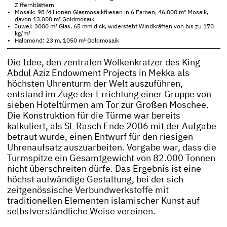
Ziffernblättern
Mosaik: 98 Millionen Glasmosaikfliesen in 6 Farben, 46.000 m² Mosaik,
davon 13.000 m² Goldmosaik
Juwel: 3000 m² Glas, 65 mm dick, widersteht Windkräften von bis zu 170
kg/m²
Halbmond: 23 m, 1050 m² Goldmosaik
Die Idee, den zentralen Wolkenkratzer des King
Abdul Aziz Endowment Projects in Mekka als
höchsten Uhrenturm der Welt auszuführen,
entstand im Zuge der Errichtung einer Gruppe von
sieben Hoteltürmen am Tor zur Großen Moschee.
Die Konstruktion für die Türme war bereits
kalkuliert, als SL Rasch Ende 2006 mit der Aufgabe
betraut wurde, einen Entwurf für den riesigen
Uhrenaufsatz auszuarbeiten. Vorgabe war, dass die
Turmspitze ein Gesamtgewicht von 82.000 Tonnen
nicht überschreiten dürfe. Das Ergebnis ist eine
höchst aufwändige Gestaltung, bei der sich
zeitgenössische Verbundwerkstoffe mit
traditionellen Elementen islamischer Kunst auf
selbstverständliche Weise vereinen.