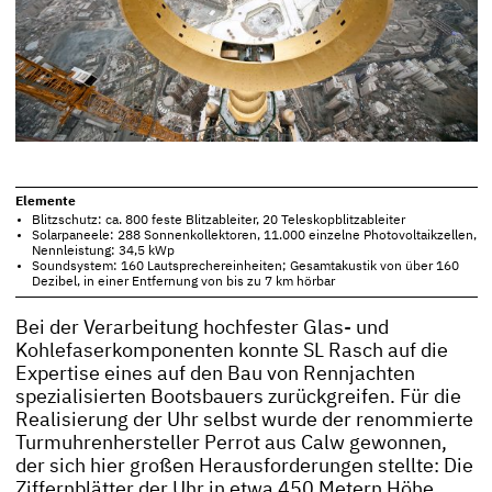
Elemente
Blitzschutz: ca. 800 feste Blitzableiter, 20 Teleskopblitzableiter
Solarpaneele: 288 Sonnenkollektoren, 11.000 einzelne Photovoltaikzellen,
Nennleistung: 34,5 kWp
Soundsystem: 160 Lautsprechereinheiten; Gesamtakustik von über 160
Dezibel, in einer Entfernung von bis zu 7 km hörbar
Bei der Verarbeitung hochfester Glas- und
Kohlefaserkomponenten konnte SL Rasch auf die
Expertise eines auf den Bau von Rennjachten
spezialisierten Bootsbauers zurückgreifen. Für die
Realisierung der Uhr selbst wurde der renommierte
Turmuhrenhersteller Perrot aus Calw gewonnen,
der sich hier großen Herausforderungen stellte: Die
Ziffernblätter der Uhr in etwa 450 Metern Höhe