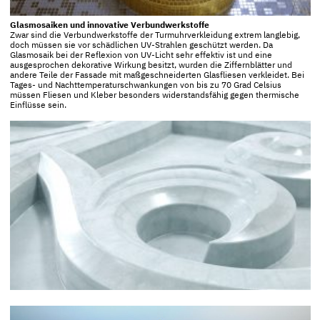
Glasmosaiken und innovative Verbundwerkstoffe
Zwar sind die Verbundwerkstoffe der Turmuhrverkleidung extrem langlebig,
doch müssen sie vor schädlichen UV-Strahlen geschützt werden. Da
Glasmosaik bei der Reflexion von UV-Licht sehr effektiv ist und eine
ausgesprochen dekorative Wirkung besitzt, wurden die Ziffernblätter und
andere Teile der Fassade mit maßgeschneiderten Glasfliesen verkleidet. Bei
Tages- und Nachttemperaturschwankungen von bis zu 70 Grad Celsius
müssen Fliesen und Kleber besonders widerstandsfähig gegen thermische
Einflüsse sein.